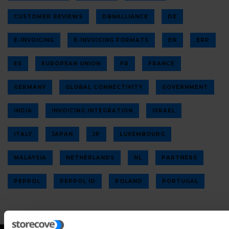
CUSTOMER REVIEWS
DBNALLIANCE
DE
E-INVOICING
E-INVOICING FORMATS
EN
ERP
ES
EUROPEAN UNION
FR
FRANCE
GERMANY
GLOBAL CONNECTIVITY
GOVERNMENT
INDIA
INVOICING INTEGRATION
ISRAEL
ITALY
JAPAN
JP
LUXEMBOURG
MALAYSIA
NETHERLANDS
NL
PARTNERS
PEPPOL
PEPPOL ID
POLAND
PORTUGAL