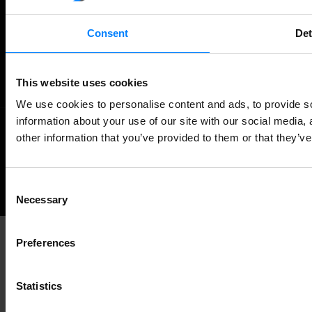
Consent
Det
Twitter
Facebook
RSS
This website uses cookies
We use cookies to personalise content and ads, to provide so
information about your use of our site with our social media,
other information that you’ve provided to them or that they’ve
©
NEWS ABOUT GLOBAL E-INVOICING
ALL RIGHTS RESERVED.
Back
Consent
Necessary
Selection
to
the
Preferences
top
Statistics