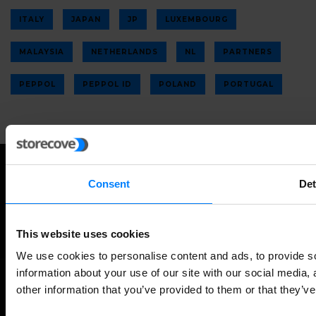
ITALY
JAPAN
JP
LUXEMBOURG
MALAYSIA
NETHERLANDS
NL
PARTNERS
PEPPOL
PEPPOL ID
POLAND
PORTUGAL
Consent
Det
Twitter
Facebook
RSS
This website uses cookies
We use cookies to personalise content and ads, to provide so
information about your use of our site with our social media,
other information that you’ve provided to them or that they’ve
©
NEWS ABOUT GLOBAL E-INVOICING
ALL RIGHTS RESERVED.