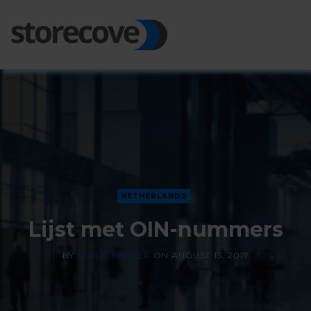
Ope
Side
NETHERLANDS
Lijst met OIN-nummers
BY
NIKKIE BAKKER
ON
AUGUST 15, 2017