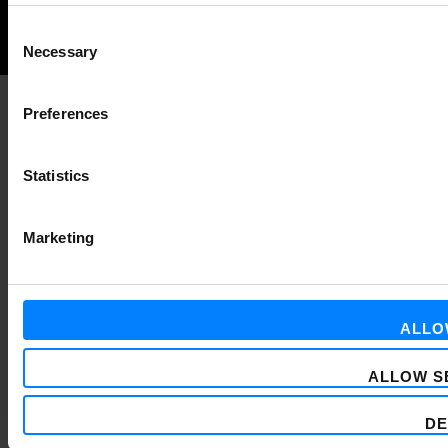
Back
Consent
Necessary
Selection
to
the
Preferences
top
Statistics
Marketing
ALLO
ALLOW S
DE