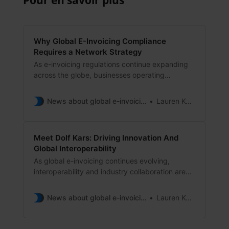
Why Global E-Invoicing Compliance
Requires a Network Strategy
As e-invoicing regulations continue expanding
across the globe, businesses operating
internationally are facing a growing challenge :
Managing compliance across multiple countries,
News about global e-invoicing
Lauren Kelly
platforms, and reporting frameworks at the
same time. What once involved a handful of
invoice formats has evolved into a highly
Meet Dolf Kars: Driving Innovation And
complex ecosystem of country-specific
Global Interoperability
mandates, tax authority requirements,
As global e-invoicing continues evolving,
interoperability and industry collaboration are
becoming increasingly important for businesses
operating internationally. For Storecove Co-
News about global e-invoicing
Lauren Kelly
Founder and Chief Commercial Officer Dolf
Kars, helping shape that future has been a
driving force throughout his entire career. With