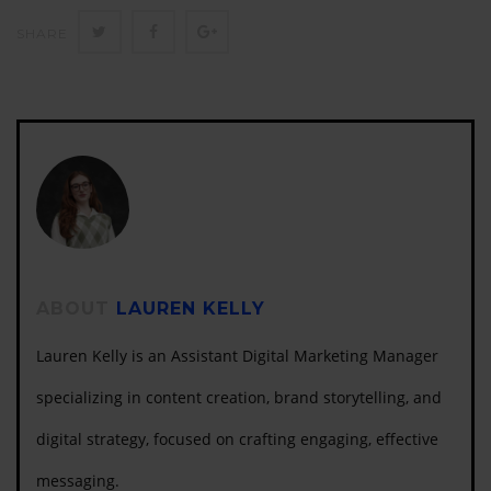
more than 25 years of experience in software
Twitter
Facebook
Google+
SHARE
development and
ABOUT
LAUREN KELLY
Lauren Kelly is an Assistant Digital Marketing Manager
specializing in content creation, brand storytelling, and
digital strategy, focused on crafting engaging, effective
messaging.