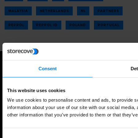
MALAYSIA
NETHERLANDS
NL
PARTNERS
PEPPOL
PEPPOL ID
POLAND
PORTUGAL
Consent
Det
Twitter
Facebook
RSS
This website uses cookies
We use cookies to personalise content and ads, to provide so
information about your use of our site with our social media,
other information that you’ve provided to them or that they’ve
©
NEWS ABOUT GLOBAL E-INVOICING
ALL RIGHTS RESERVED.
Back
Consent