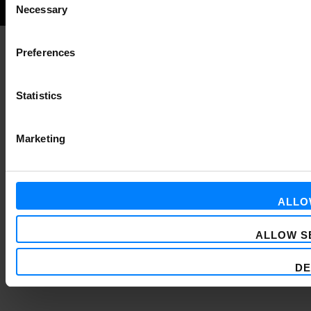
Necessary
Selection
to
the
Preferences
top
Statistics
Marketing
ALLO
ALLOW S
DE